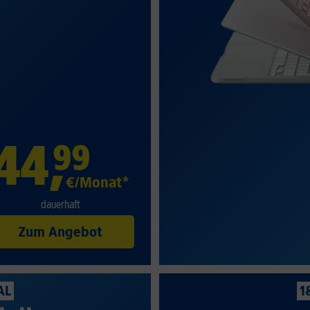
44
,
99
€/Monat*
dauerhaft
Zum Angebot
AL
1