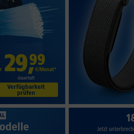
29
,
99
b
€/Monat*
dauerhaft
Verfügbarkeit
prüfen
1
AL
odelle
Jetzt unterbrech