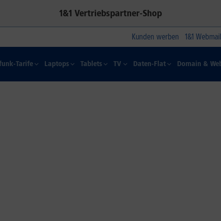
1&1 Vertriebspartner-Shop
Kunden werben
1&1 Webmail
funk-Tarife
Laptops
Tablets
TV
Daten-Flat
Domain & Web
1&1 SOMMER-SPECIAL
Farbelhaft
Jetzt alle iPhone-Modelle zum
Dauertiefpreis sichern.*