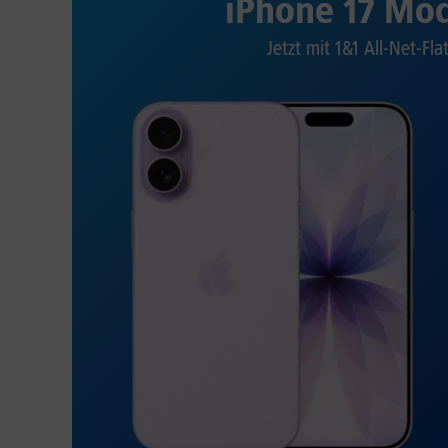
iPhone 17 Mod
Jetzt mit 1&1 All-Net-Fla