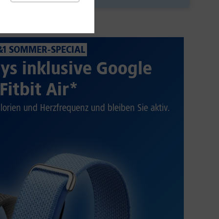
&1 SOMMER-SPECIAL
ys inklusive Google
Fitbit Air*
alorien und Herzfrequenz und bleiben Sie aktiv.