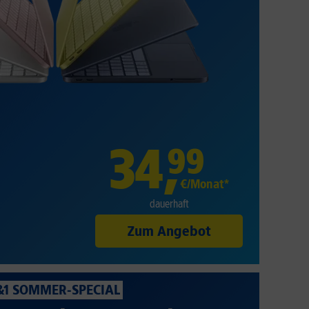
34
,
99
€/Monat*
dauerhaft
Zum Angebot
&1 SOMMER-SPECIAL