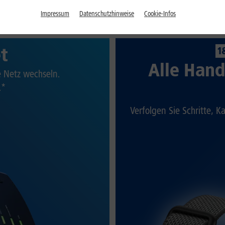
Impressum
Datenschutzhinweise
Cookie-Infos
et
1
Alle Hand
te Netz wechseln.
.*
Verfolgen Sie Schritte, K