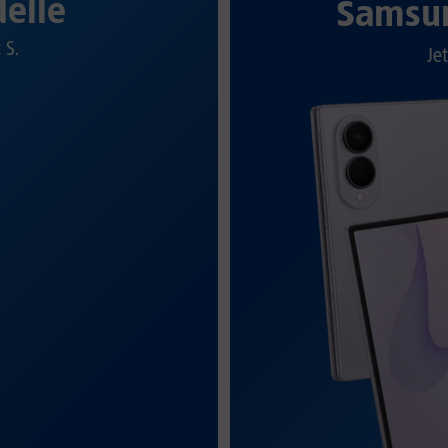
elle
Samsun
t S.
Jet