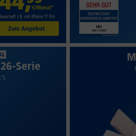
44
,
€/Monat*
dauerhaft z.B. mit iPhone 17 Pro
Zum Angebot
M
AL
26-Serie
t S.