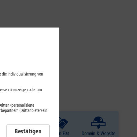
 die Individualisierung von
eressen anzuzeigen oder um
itten (personalisierte
epartnern (Drittanbieter) ein.
Bestätigen
TV
Daten-Flat
Domain & Website