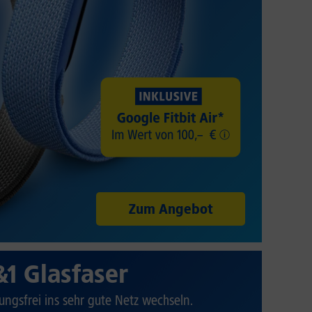
Zum Angebot
&1 Glasfaser
ungsfrei ins sehr gute Netz wechseln.