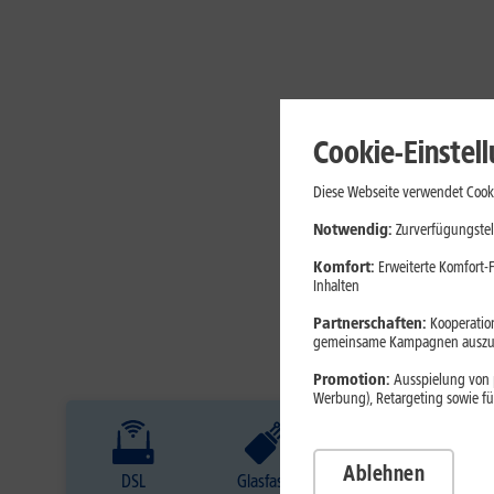
Cookie-Einstel
Diese Webseite verwendet Cooki
Notwendig:
Zurverfügungstel
Komfort:
Erweiterte Komfort-F
Inhalten
Partnerschaften:
Kooperation
gemeinsame Kampagnen auszuw
Promotion:
Ausspielung von p
Werbung), Retargeting sowie fü
Ablehnen
DSL
Glasfaser
Internet