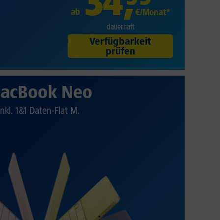
34
,
ab
€/Monat*
dauerhaft
Verfügbarkeit
prüfen
acBook Neo
Inkl. 1&1 Daten-Flat M.