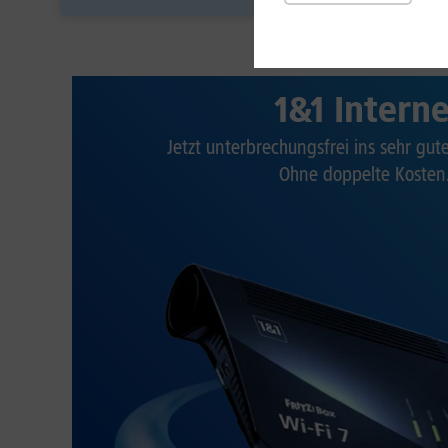
1&1 Intern
Jetzt unterbrechungsfrei ins sehr gu
Ohne doppelte Kosten