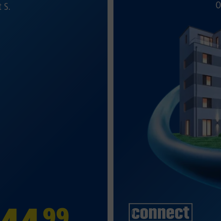
O
t S.
99