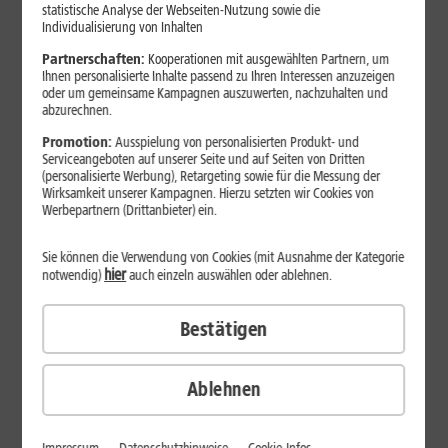
Jetzt unterbrechungsfrei ins sehr gute Netz wechseln.
statistische Analyse der Webseiten-Nutzung sowie die
Individualisierung von Inhalten
Ohne doppelte Kosten.*
Partnerschaften:
Kooperationen mit ausgewählten Partnern, um
Ihnen personalisierte Inhalte passend zu Ihren Interessen anzuzeigen
oder um gemeinsame Kampagnen auszuwerten, nachzuhalten und
abzurechnen.
Promotion:
Ausspielung von personalisierten Produkt- und
Serviceangeboten auf unserer Seite und auf Seiten von Dritten
(personalisierte Werbung), Retargeting sowie für die Messung der
Wirksamkeit unserer Kampagnen. Hierzu setzten wir Cookies von
Werbepartnern (Drittanbieter) ein.
Sie können die Verwendung von Cookies (mit Ausnahme der Kategorie
hier
notwendig)
auch einzeln auswählen oder ablehnen.
Bestätigen
29
,
99
€/Monat*
ab
dauerhaft
Ablehnen
Verfügbarkeit prüfen