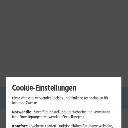
Cookie-Einstellungen
Diese Webseite verwendet Cookies und ähnliche Technologien für
DSL
Glasfaser
Internet
Handys
Mobilfunk-
Laptops
Tablets
folgende Zwecke:
Tarife
Notwendig:
Zurverfügungstellung der Webseite und Verwaltung
Ihrer Einwilligungen (Notwendige Einstellungen)
1&1 Internet
Komfort:
Erweiterte Komfort-Funktionalitäten für unsere Webseite,