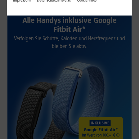
Impressum
Datenschutzhinweise
Cookie-Infos
1&1 SOMMER-SPECIAL
Alle Handys inklusive Google
Fitbit Air*
Verfolgen Sie Schritte, Kalorien und Herzfrequenz und
bleiben Sie aktiv.