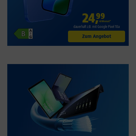
24
,
99
€/Monat*
dauerhaft z.B. mit Google Pixel 10a
Zum Angebot