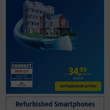
34
,
99
€/Monat*
ab
dauerhaft
Verfügbarkeit prüfen
Refurbished Smartphones