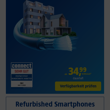
34
,
99
€/Monat*
ab
dauerhaft
Verfügbarkeit prüfen
Refurbished Smartphones