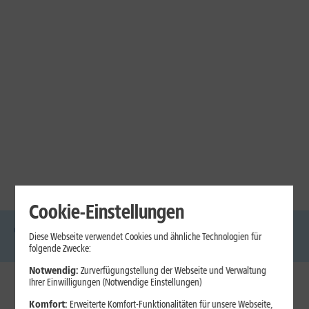
Cookie-Einstellungen
Diese Webseite verwendet Cookies und ähnliche Technologien für
DSL
Glasfaser
Internet
Handys
Mobilfunk-
Laptops
Tablets
folgende Zwecke:
Tarife
Notwendig:
Zurverfügungstellung der Webseite und Verwaltung
Ihrer Einwilligungen (Notwendige Einstellungen)
1&1 Internet
Komfort:
Erweiterte Komfort-Funktionalitäten für unsere Webseite,