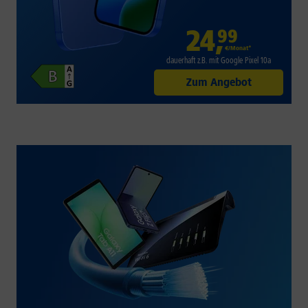
24
,
99
€/Monat*
dauerhaft z.B. mit Google Pixel 10a
Zum Angebot