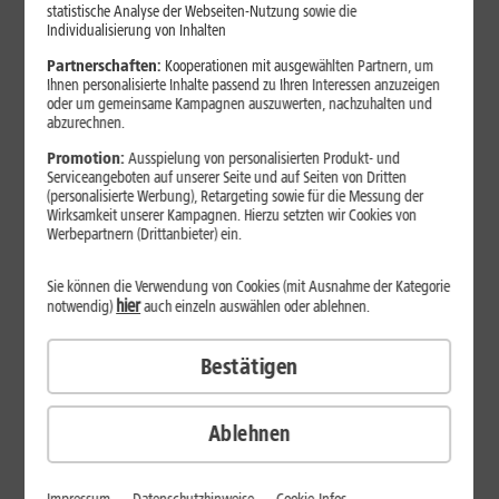
Jetzt unterbrechungsfrei ins sehr gute Netz wechseln.
statistische Analyse der Webseiten-Nutzung sowie die
Individualisierung von Inhalten
Ohne doppelte Kosten.*
Partnerschaften:
Kooperationen mit ausgewählten Partnern, um
Ihnen personalisierte Inhalte passend zu Ihren Interessen anzuzeigen
oder um gemeinsame Kampagnen auszuwerten, nachzuhalten und
abzurechnen.
Promotion:
Ausspielung von personalisierten Produkt- und
Serviceangeboten auf unserer Seite und auf Seiten von Dritten
(personalisierte Werbung), Retargeting sowie für die Messung der
Wirksamkeit unserer Kampagnen. Hierzu setzten wir Cookies von
Werbepartnern (Drittanbieter) ein.
Sie können die Verwendung von Cookies (mit Ausnahme der Kategorie
hier
notwendig)
auch einzeln auswählen oder ablehnen.
Bestätigen
29
,
99
€/Monat*
ab
dauerhaft
Ablehnen
Verfügbarkeit prüfen