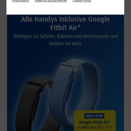
Impressum
Datenschutzhinweise
Cookie-Infos
1&1 SOMMER-SPECIAL
Alle Handys inklusive Google
Fitbit Air*
Verfolgen Sie Schritte, Kalorien und Herzfrequenz und
bleiben Sie aktiv.