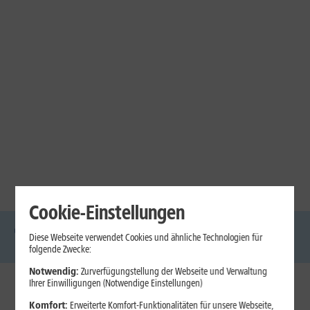
Cookie-Einstellungen
Diese Webseite verwendet Cookies und ähnliche Technologien für
DSL
Glasfaser
Internet
Handys
Mobilfunk-
Laptops
Tablets
folgende Zwecke:
Tarife
Notwendig:
Zurverfügungstellung der Webseite und Verwaltung
Ihrer Einwilligungen (Notwendige Einstellungen)
1&1 Internet
Komfort:
Erweiterte Komfort-Funktionalitäten für unsere Webseite,