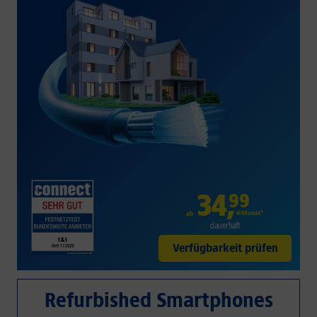
34
,
99
€/Monat*
ab
dauerhaft
Verfügbarkeit prüfen
Refurbished Smartphones