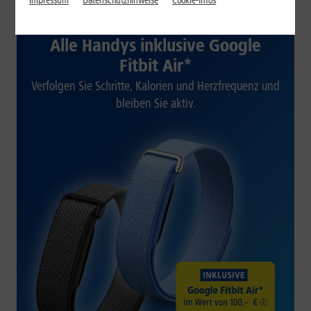
Impressum
Datenschutzhinweise
Cookie-Infos
1&1 SOMMER-SPECIAL
Alle Handys inklusive Google
Fitbit Air*
Verfolgen Sie Schritte, Kalorien und Herzfrequenz und
bleiben Sie aktiv.