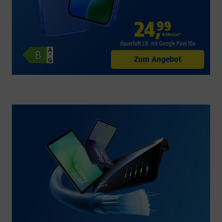
24
,
99
€/Monat*
dauerhaft z.B. mit Google Pixel 10a
Zum Angebot