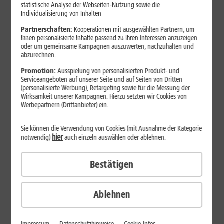
Jetzt unterbrechungsfrei ins sehr gute Netz wechseln.
statistische Analyse der Webseiten-Nutzung sowie die
Individualisierung von Inhalten
Ohne doppelte Kosten.*
Partnerschaften:
Kooperationen mit ausgewählten Partnern, um
Ihnen personalisierte Inhalte passend zu Ihren Interessen anzuzeigen
oder um gemeinsame Kampagnen auszuwerten, nachzuhalten und
abzurechnen.
Promotion:
Ausspielung von personalisierten Produkt- und
Serviceangeboten auf unserer Seite und auf Seiten von Dritten
(personalisierte Werbung), Retargeting sowie für die Messung der
Wirksamkeit unserer Kampagnen. Hierzu setzten wir Cookies von
Werbepartnern (Drittanbieter) ein.
Sie können die Verwendung von Cookies (mit Ausnahme der Kategorie
hier
notwendig)
auch einzeln auswählen oder ablehnen.
Bestätigen
29
,
99
€/Monat*
ab
dauerhaft
Ablehnen
Verfügbarkeit prüfen