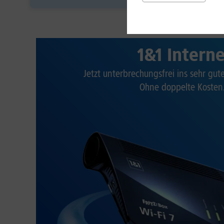
1&1 Intern
Jetzt unterbrechungsfrei ins sehr gu
Ohne doppelte Kosten