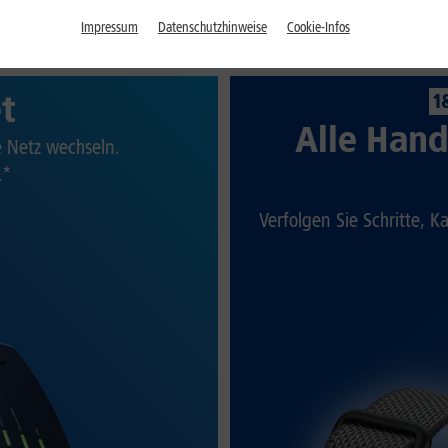
Impressum
Datenschutzhinweise
Cookie-Infos
et
1
Alle Hand
te Netz wechseln.
.*
Verfolgen Sie Schritte, K