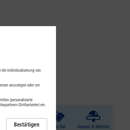
 die Individualisierung von
eressen anzuzeigen oder um
itten (personalisierte
epartnern (Drittanbieter) ein.
Bestätigen
TV
Daten-Flat
Domain & Website