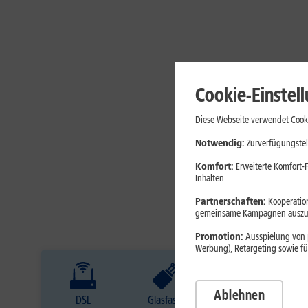
Cookie-Einstel
Diese Webseite verwendet Cooki
Notwendig:
Zurverfügungstel
Komfort:
Erweiterte Komfort-F
Inhalten
Partnerschaften:
Kooperation
gemeinsame Kampagnen auszuw
Promotion:
Ausspielung von p
Werbung), Retargeting sowie fü
Ablehnen
DSL
Glasfaser
Internet