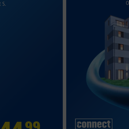
O
t S.
99