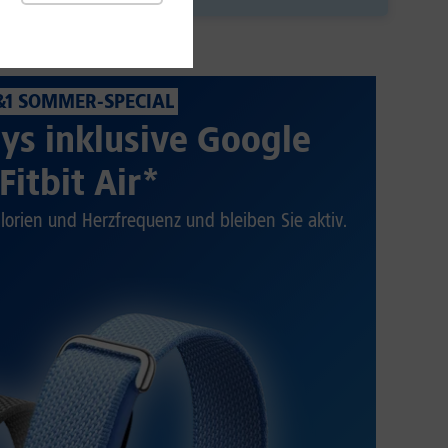
&1 SOMMER-SPECIAL
ys inklusive Google
Fitbit Air*
alorien und Herzfrequenz und bleiben Sie aktiv.