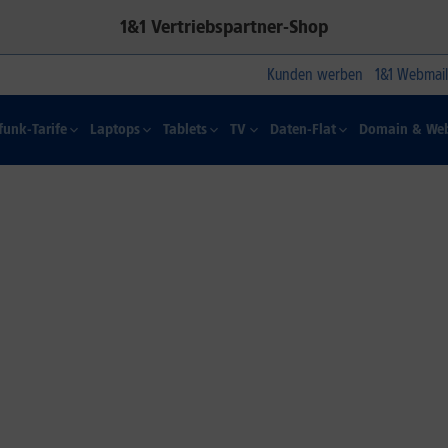
1&1 Vertriebspartner-Shop
Kunden werben
1&1 Webmail
funk-Tarife
Laptops
Tablets
TV
Daten-Flat
Domain & Web
1&1 SOMMER-SPECIAL
Farbelhaft
Jetzt alle iPhone-Modelle zum
Dauertiefpreis sichern.*