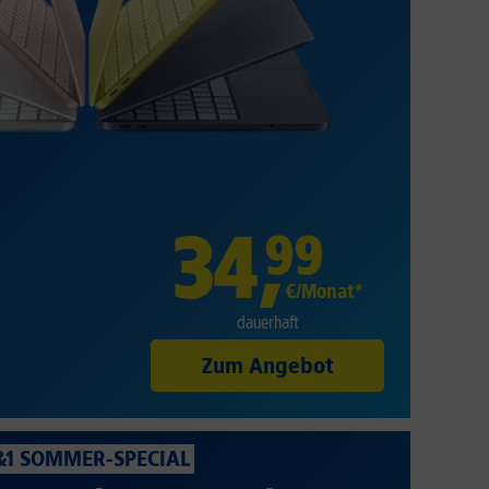
34
,
99
€/Monat*
dauerhaft
Zum Angebot
&1 SOMMER-SPECIAL