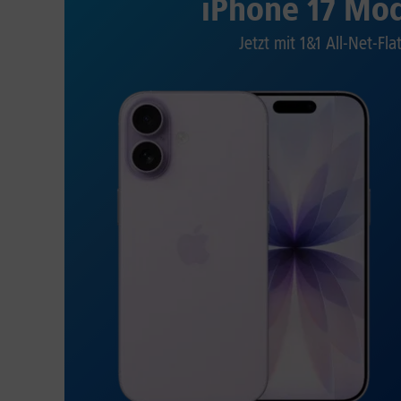
iPhone 17 Mod
Jetzt mit 1&1 All-Net-Fla