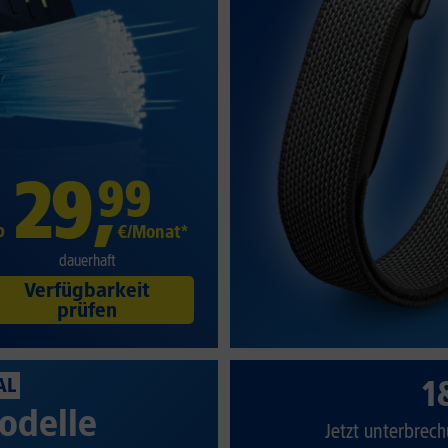
29
,
99
b
€/Monat*
dauerhaft
Verfügbarkeit
prüfen
1
AL
odelle
Jetzt unterbrech