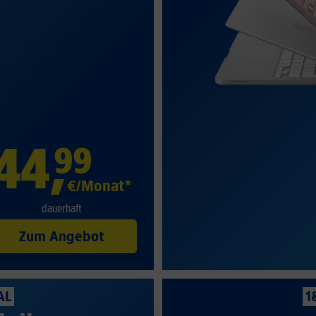
44
,
99
€/Monat*
dauerhaft
Zum Angebot
AL
1