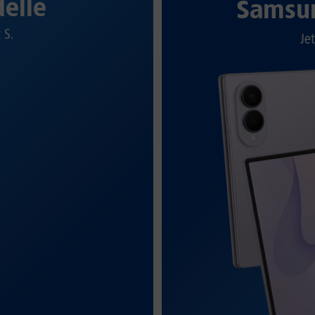
elle
Samsun
t S.
Jet