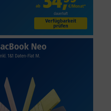
34
,
ab
€/Monat*
dauerhaft
Verfügbarkeit
prüfen
acBook Neo
Inkl. 1&1 Daten-Flat M.