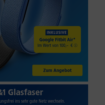
Zum Angebot
&1 Glasfaser
ungsfrei ins sehr gute Netz wechseln.