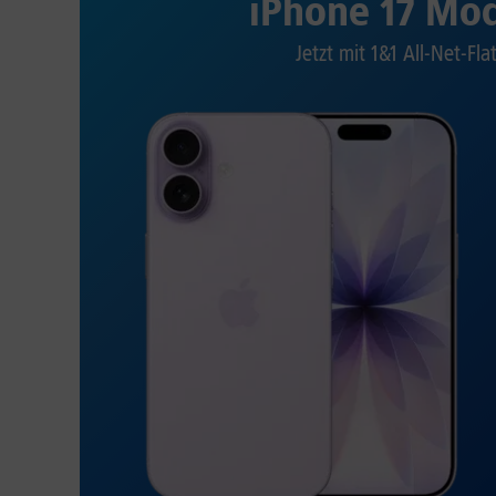
iPhone 17 Mod
Jetzt mit 1&1 All-Net-Fla