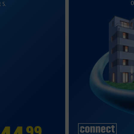
O
t S.
99