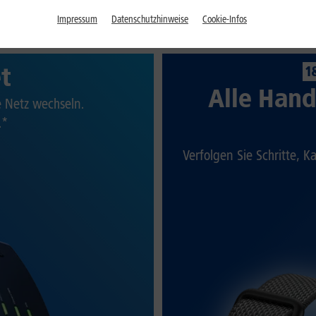
Impressum
Datenschutzhinweise
Cookie-Infos
et
1
Alle Hand
te Netz wechseln.
.*
Verfolgen Sie Schritte, K