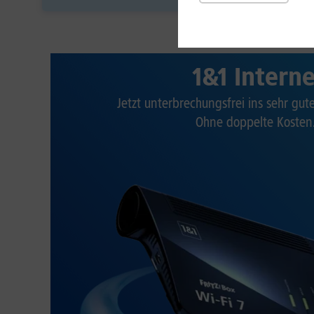
1&1 Intern
Jetzt unterbrechungsfrei ins sehr gu
Ohne doppelte Kosten