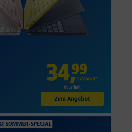
34
,
99
€/Monat*
dauerhaft
Zum Angebot
&1 SOMMER-SPECIAL