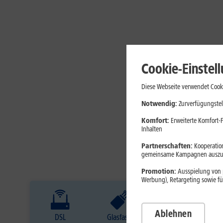
Cookie-Einstel
Diese Webseite verwendet Cooki
Notwendig:
Zurverfügungstel
Komfort:
Erweiterte Komfort-F
Inhalten
Partnerschaften:
Kooperation
gemeinsame Kampagnen auszuw
Promotion:
Ausspielung von p
Werbung), Retargeting sowie fü
Ablehnen
DSL
Glasfaser
Internet