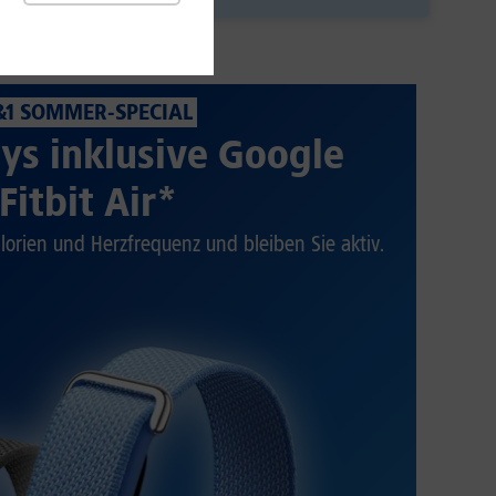
&1 SOMMER-SPECIAL
ys inklusive Google
Fitbit Air*
alorien und Herzfrequenz und bleiben Sie aktiv.