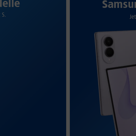
elle
Samsun
t S.
Jet