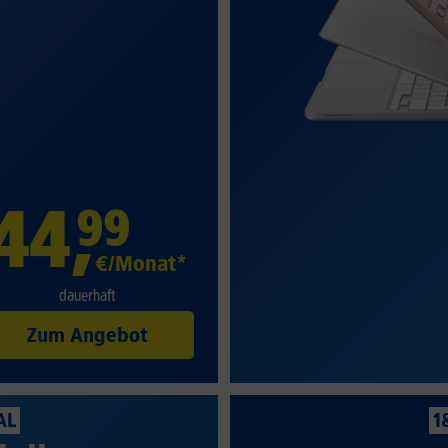
44
,
99
€/Monat*
dauerhaft
Zum Angebot
AL
1