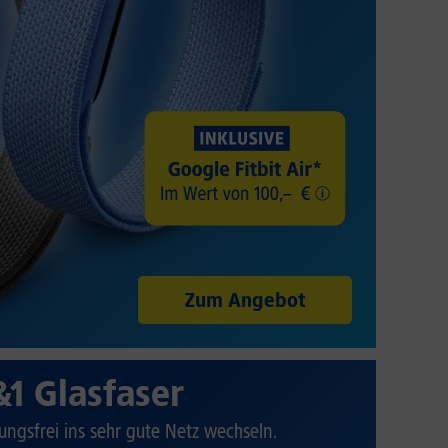
Zum Angebot
&1 Glasfaser
ungsfrei ins sehr gute Netz wechseln.