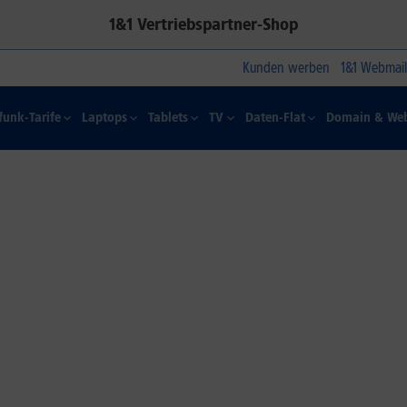
1&1 Vertriebspartner-Shop
Kunden werben
1&1 Webmail
funk-Tarife
Laptops
Tablets
TV
Daten-Flat
Domain & Web
1&1 SOMMER-SPECIAL
Farbelhaft
Jetzt alle iPhone-Modelle zum
Dauertiefpreis sichern.*