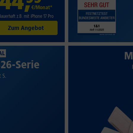
44
,
€/Monat*
dauerhaft z.B. mit iPhone 17 Pro
Zum Angebot
M
AL
26-Serie
t S.