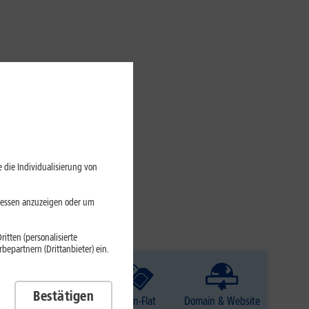
 die Individualisierung von
eressen anzuzeigen oder um
itten (personalisierte
epartnern (Drittanbieter) ein.
Bestätigen
TV
Daten-Flat
Domain & Website