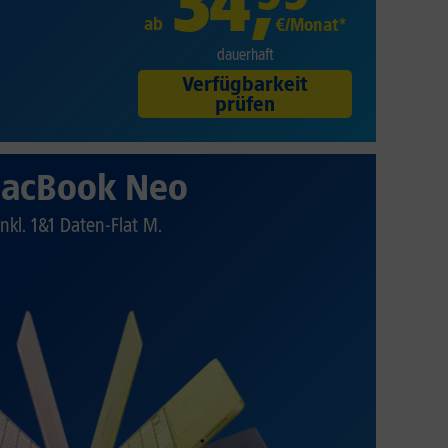
34
,
ab
€/Monat*
dauerhaft
Verfügbarkeit
prüfen
acBook Neo
Inkl. 1&1 Daten-Flat M.