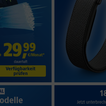
29
,
99
b
€/Monat*
dauerhaft
Verfügbarkeit
prüfen
1
AL
odelle
Jetzt unterbrech