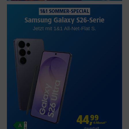
1&1 SOMMER-SPECIAL
Samsung Galaxy S26-Serie
Jetzt mit 1&1 All-Net-Flat S.
44
,
99
€/Monat*
dauerhaft