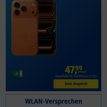
47
,
99
€/Monat*
dauerhaft z.B. mit iPhone 17 Pro
Zum Angebot
WLAN-Versprechen