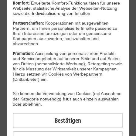
Komfort:
Erweiterte Komfort-Funktionalitäten für unsere
Jetzt unterbrechungsfrei ins sehr gute Netz
Webseite, statistische Analyse der Webseiten-Nutzung
wechseln.
sowie die Individualisierung von Inhalten
Ohne doppelte Kosten.*
Partnerschaften:
Kooperationen mit ausgewählten
Partnern, um Ihnen personalisierte Inhalte passend zu
Ihren Interessen anzuzeigen oder um gemeinsame
Kampagnen auszuwerten, nachzuhalten und
abzurechnen.
Promotion:
Ausspielung von personalisierten Produkt-
und Serviceangeboten auf unserer Seite und auf Seiten
von Dritten (personalisierte Werbung), Retargeting sowie
für die Messung der Wirksamkeit unserer Kampagnen.
Hierzu setzten wir Cookies von Werbepartnern
(Drittanbieter) ein.
Sie können die Verwendung von Cookies (mit Ausnahme
hier
der Kategorie notwendig)
auch einzeln auswählen
oder ablehnen.
29
,
99
€/Monat*
Bestätigen
ab
dauerhaft
Verfügbarkeit prüfen