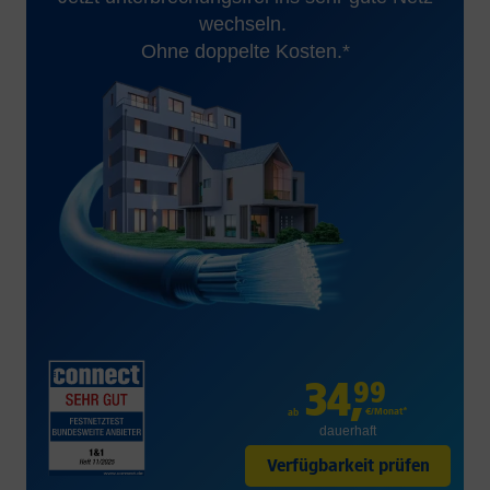
wechseln.
Ohne doppelte Kosten.*
34
,
99
€/Monat*
ab
dauerhaft
Verfügbarkeit prüfen