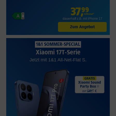
37
,
99
€/Monat*
dauerhaft z.B. mit iPhone 17
Zum Angebot
1&1 SOMMER-SPECIAL
Xiaomi 17T-Serie
Jetzt mit 1&1 All-Net-Flat S.