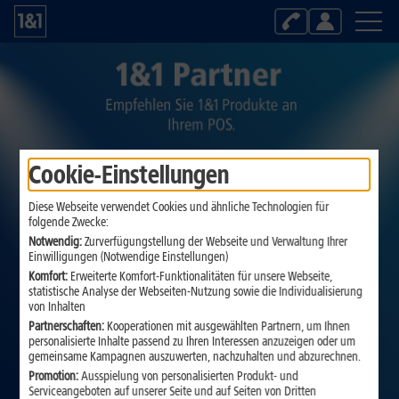
Kontakt
Login
Vorteile
Provisionen
Können wir Ihnen persönlich weiterhelfen?
Beratung zu 1&1 Produkten und der Online Bestellung
Registrieren
Cookie-Einstellungen
Kontakt
Diese Webseite verwendet Cookies und ähnliche Technologien für
folgende Zwecke:
Notwendig:
Zurverfügungstellung der Webseite und Verwaltung Ihrer
Einwilligungen (Notwendige Einstellungen)
Komfort:
Erweiterte Komfort-Funktionalitäten für unsere Webseite,
statistische Analyse der Webseiten-Nutzung sowie die Individualisierung
von Inhalten
Partnerschaften:
Kooperationen mit ausgewählten Partnern, um Ihnen
personalisierte Inhalte passend zu Ihren Interessen anzuzeigen oder um
gemeinsame Kampagnen auszuwerten, nachzuhalten und abzurechnen.
Promotion:
Ausspielung von personalisierten Produkt- und
Serviceangeboten auf unserer Seite und auf Seiten von Dritten