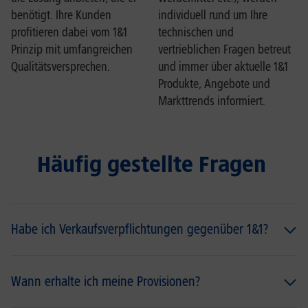
benötigt. Ihre Kunden
individuell rund um Ihre
profitieren dabei vom 1&1
technischen und
Prinzip mit umfangreichen
vertrieblichen Fragen betreut
Qualitätsversprechen.
und immer über aktuelle 1&1
Produkte, Angebote und
Markttrends informiert.
Häufig gestellte Fragen
Habe ich Verkaufsverpflichtungen gegenüber 1&1?
Sie haben keinerlei Verpflichtungen gegenüber 1&1, weder
Mindestumsätze oder Anmeldegebühren noch sonstige
Wann erhalte ich meine Provisionen?
Verpflichtungen.